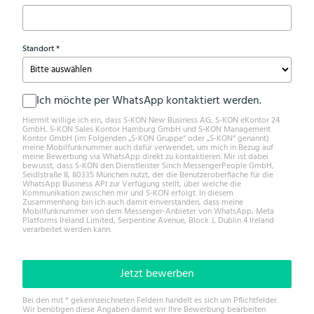
Standort
(Pflichtfeld)
Ich möchte per WhatsApp kontaktiert werden.
Hiermit willige ich ein, dass S-KON New Business AG, S-KON eKontor 24
GmbH, S-KON Sales Kontor Hamburg GmbH und S-KON Management
Kontor GmbH (im Folgenden „S-KON Gruppe“ oder „S-KON“ genannt)
meine Mobilfunknummer auch dafür verwendet, um mich in Bezug auf
meine Bewerbung via WhatsApp direkt zu kontaktieren. Mir ist dabei
bewusst, dass S-KON den Dienstleister Sinch MessengerPeople GmbH,
Seidlstraße 8, 80335 München nutzt, der die Benutzeroberfläche für die
WhatsApp Business API zur Verfügung stellt, über welche die
Kommunikation zwischen mir und S-KON erfolgt. In diesem
Zusammenhang bin ich auch damit einverstanden, dass meine
Mobilfunknummer von dem Messenger-Anbieter von WhatsApp, Meta
Platforms Ireland Limited, Serpentine Avenue, Block J, Dublin 4 Ireland
verarbeitet werden kann.
Jetzt bewerben
Bei den mit * gekennzeichneten Feldern handelt es sich um Pflichtfelder.
Wir benötigen diese Angaben damit wir Ihre Bewerbung bearbeiten